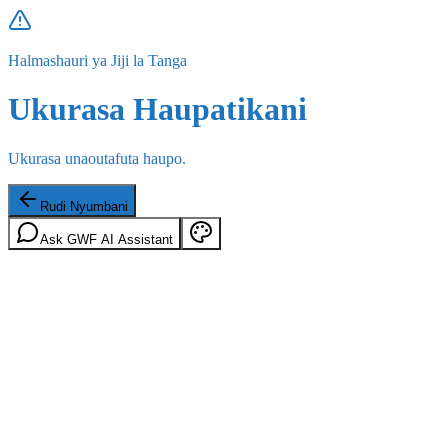
Halmashauri ya Jiji la Tanga
Ukurasa Haupatikani
Ukurasa unaoutafuta haupo.
Rudi Nyumbani
Ask GWF AI Assistant