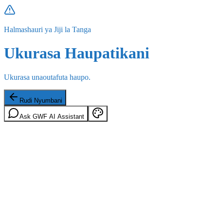
Halmashauri ya Jiji la Tanga
Ukurasa Haupatikani
Ukurasa unaoutafuta haupo.
Rudi Nyumbani
Ask GWF AI Assistant